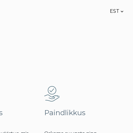
EST
lisati ostukorvi.
Vaata ostukorvi
EST
ENG
s
Paindlikkus