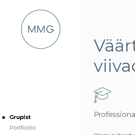
Väär
viiv
Professiona
Grupist
Portfoolio