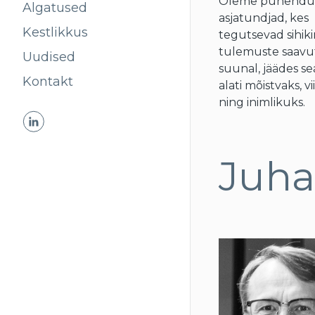
Oleme pühend
Algatused
asjatundjad, kes
Kestlikkus
tegutsevad sihiki
tulemuste saavu
Uudised
suunal, jäädes se
Kontakt
alati mõistvaks, v
ning inimlikuks.
Juha