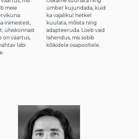
 väärtus, mis
Oskame suunata ning
ab meie
ümber kujundada, kuid
ervikuna:
ka vajalikul hetkel
a inimestest,
kuulata, mõista ning
, ühiskonnast
adapteeruda. Loeb vaid
e on väärtus,
lahendus, mis sobib
nähtav läbi
kõikidele osapooltele.
e.