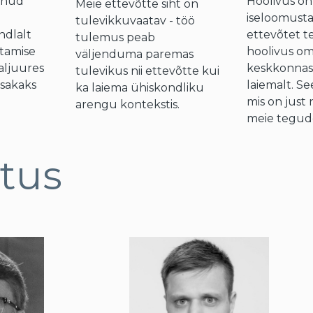
unud
Hoolivus on
Meie ettevõtte siht on
iseloomust
tulevikkuvaatav - töö
ndlalt
ettevõtet t
tulemus peab
tamise
hoolivus om
väljenduma paremas
aljuures
keskkonnast
tulevikus nii ettevõtte kui
iisakaks
laiemalt. Se
ka laiema ühiskondliku
mis on just 
arengu kontekstis.
meie tegud
tus