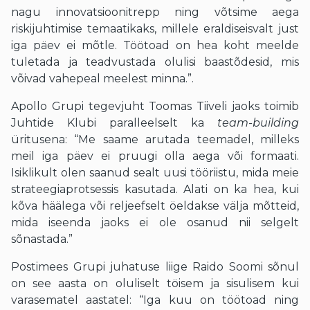
nagu innovatsioonitrepp ning võtsime aega
riskijuhtimise temaatikaks, millele eraldiseisvalt just
iga päev ei mõtle. Töötoad on hea koht meelde
tuletada ja teadvustada olulisi baastõdesid, mis
võivad vahepeal meelest minna.”.
Apollo Grupi tegevjuht Toomas Tiiveli jaoks toimib
Juhtide Klubi paralleelselt ka
team-building
üritusena: “Me saame arutada teemadel, milleks
meil iga päev ei pruugi olla aega või formaati.
Isiklikult olen saanud sealt uusi tööriistu, mida meie
strateegiaprotsessis kasutada. Alati on ka hea, kui
kõva häälega või reljeefselt öeldakse välja mõtteid,
mida iseenda jaoks ei ole osanud nii selgelt
sõnastada.”
Postimees Grupi juhatuse liige Raido Soomi sõnul
on see aasta on oluliselt töisem ja sisulisem kui
varasematel aastatel: “Iga kuu on töötoad ning