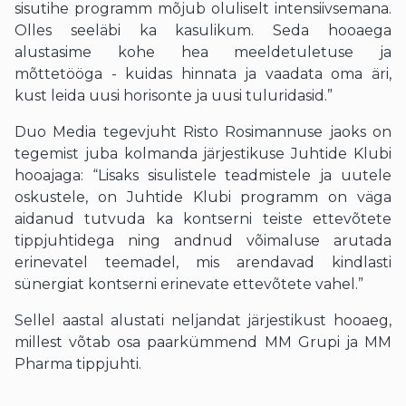
sisutihe programm mõjub oluliselt intensiivsemana.
Olles seeläbi ka kasulikum. Seda hooaega
alustasime kohe hea meeldetuletuse ja
mõttetööga - kuidas hinnata ja vaadata oma äri,
kust leida uusi horisonte ja uusi tuluridasid.”
Duo Media tegevjuht Risto Rosimannuse jaoks on
tegemist juba kolmanda järjestikuse Juhtide Klubi
hooajaga: “Lisaks sisulistele teadmistele ja uutele
oskustele, on Juhtide Klubi programm on väga
aidanud tutvuda ka kontserni teiste ettevõtete
tippjuhtidega ning andnud võimaluse arutada
erinevatel teemadel, mis arendavad kindlasti
sünergiat kontserni erinevate ettevõtete vahel.”
Sellel aastal alustati neljandat järjestikust hooaeg,
millest võtab osa paarkümmend MM Grupi ja MM
Pharma tippjuhti.