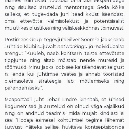
raames toimuvad töötoad oma ala ekspertidega
ning sisulised arutelud mentoritega. Seda kõike
selleks, et tugevdada juhi teadlikkust iseendast,
oma ettevõtte valmisolekust ja potentsiaalist
muutlikes olustikes ning väliskeskkonnas toimuvast.
Postimees Grupi tegevjuhi Silver Soomre jaoks seob
Juhtide Klubi sujuvalt
networkingu ja
individuaalse
arengu: ”Kuuleb, näeb kontserni teiste ettevõtete
tippjuhte ning aitab mõistab nende muresid ja
rõõmusid. Minu jaoks loob see ka täiendavat selgust
nii enda kui juhtimise vaates ja annab tööriistad
olemasoleva strateegia läbi mõtlemiseks ning
parendamiseks.”.
Maaportaali juht Lehar Lindre kinnitab, et ühised
kogunemised ja arutelud on olnud väga vajalikud
ning on andnud teadmisi, mida mujalt kindlasti ei
saa: “Hooaja esimesel kohtumisel tegime lähemat
tutvust näiteks sellise huvitava kontseptsiooniga