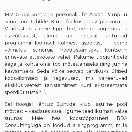
MM Grupi kontserni personalijuht Andra Pärnpuu
sõnul on Juhtide Klubi fookust loov platvorm: „
Väärtustades meie tippjuhte, nende kogemusi ja
osavõtlikkust, oleme igal hooajal lähtunud
programmi loomisel kolmest aspektist – loome
võimalusi sünergia hoogustamiseks kontserni
erinevate ettevõtete vahel. Pakume tippjuhtidele
aega ja kohta oma töö mõtestamiseks ning juhina
kasvamiseks. Seda kõike seovad tervikuks ühised
koosviibimised ja tegevused, mis varieeruvad
eksklusiivsetest tähistamistest kuni ekstreemsete
spordiüritusteni.“.
Sel hooajal lähtub Juhtide Klubi sisuline pool
mõttest – vaadates sisse, liigume teadlikumalt välise
suunas! Meie hea koostööpartneri BDA
Consulting’uga on loodud arengprogramm, mille