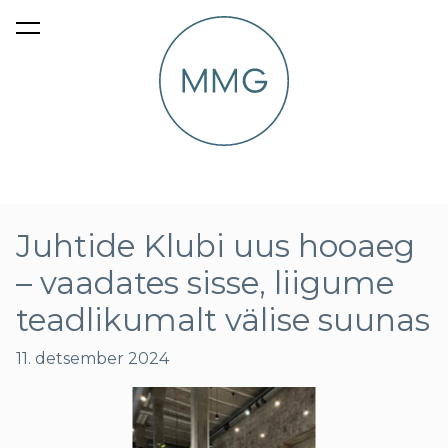
lisati ostukorvi.
Vaata ostukorvi
Juhtide Klubi uus hooaeg
– vaadates sisse, liigume
teadlikumalt välise suunas
11. detsember 2024