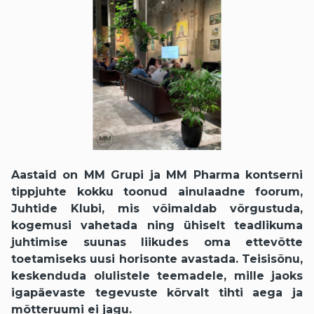
Aastaid on MM Grupi ja MM Pharma kontserni
tippjuhte kokku toonud ainulaadne foorum,
Juhtide Klubi, mis võimaldab võrgustuda,
kogemusi vahetada ning ühiselt teadlikuma
juhtimise suunas liikudes oma ettevõtte
toetamiseks uusi horisonte avastada. Teisisõnu,
keskenduda olulistele teemadele, mille jaoks
igapäevaste tegevuste kõrvalt tihti aega ja
mõtteruumi ei jagu.