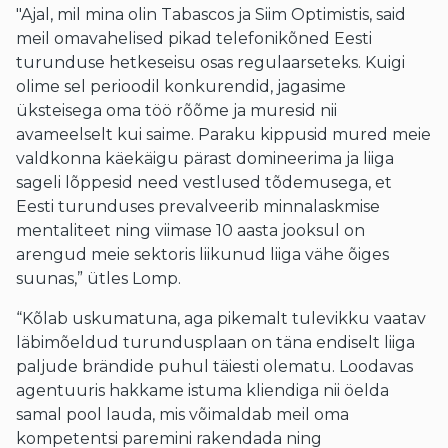
"Ajal, mil mina olin Tabascos ja Siim Optimistis, said
meil omavahelised pikad telefonikõned Eesti
turunduse hetkeseisu osas regulaarseteks. Kuigi
olime sel perioodil konkurendid, jagasime
üksteisega oma töö rõõme ja muresid nii
avameelselt kui saime. Paraku kippusid mured meie
valdkonna käekäigu pärast domineerima ja liiga
sageli lõppesid need vestlused tõdemusega, et
Eesti turunduses prevalveerib minnalaskmise
mentaliteet ning viimase 10 aasta jooksul on
arengud meie sektoris liikunud liiga vähe õiges
suunas,” ütles Lomp.
“Kõlab uskumatuna, aga pikemalt tulevikku vaatav
läbimõeldud turundusplaan on täna endiselt liiga
paljude brändide puhul täiesti olematu. Loodavas
agentuuris hakkame istuma kliendiga nii öelda
samal pool lauda, mis võimaldab meil oma
kompetentsi paremini rakendada ning