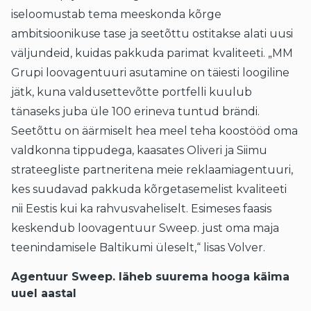
iseloomustab tema meeskonda kõrge
ambitsioonikuse tase ja seetõttu ostitakse alati uusi
väljundeid, kuidas pakkuda parimat kvaliteeti. „MM
Grupi loovagentuuri asutamine on täiesti loogiline
jätk, kuna valdusettevõtte portfelli kuulub
tänaseks juba üle 100 erineva tuntud brändi.
Seetõttu on äärmiselt hea meel teha koostööd oma
valdkonna tippudega, kaasates Oliveri ja Siimu
strateegliste partneritena meie reklaamiagentuuri,
kes suudavad pakkuda kõrgetasemelist kvaliteeti
nii Eestis kui ka rahvusvaheliselt. Esimeses faasis
keskendub loovagentuur Sweep. just oma maja
teenindamisele Baltikumi üleselt,“ lisas Volver.
Agentuur
Sweep.
läheb suurema hooga käima
uuel aastal