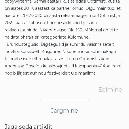
copywriterina. Samal aastal liikus ta edasi Optimisti, kus ta
on alates 2017. aastast ka partner olnud. Olgu mainitud, et
aastatel 2017-2020 oli aasta reklaamiagentuur Optimist ja
2021. aastal Tabasco. Lombi saldos on ligi sada
reklaamiauhinda, Nikopensiusel üle 150. Mõlemal on ette
näidata ohtralt eri kategooriate Kuldmune,
Turundustegusid, Digitegusid ja auhindu välismaisetelt
loovkonkurssidelt. Kusjuures Nikopensiuse auhinnakapp
täieneb sisuliselt reaalajas, sest tema Optimistis koos
Anoorupa Bose’ga kaasloovjuhitud kampaania #14poleokei
nopib järjest auhindu festivalidelt üle maailma.
Eelmine
Järgmine
Jaga seda artiklit