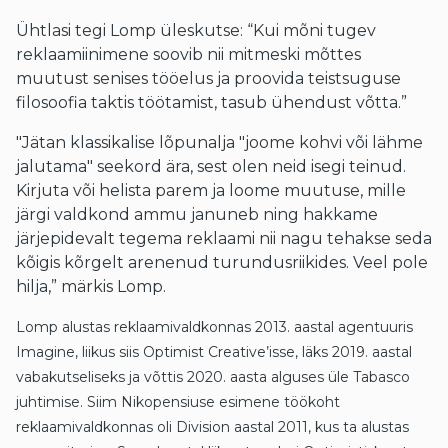
Ühtlasi tegi Lomp üleskutse: “Kui mõni tugev
reklaamiinimene soovib nii mitmeski mõttes
muutust senises tööelus ja proovida teistsuguse
filosoofia taktis töötamist, tasub ühendust võtta.”
"Jätan klassikalise lõpunalja "joome kohvi või lähme
jalutama" seekord ära, sest olen neid isegi teinud.
Kirjuta või helista parem ja loome muutuse, mille
järgi valdkond ammu januneb ning hakkame
järjepidevalt tegema reklaami nii nagu tehakse seda
kõigis kõrgelt arenenud turundusriikides. Veel pole
hilja,” märkis Lomp.
Lomp alustas reklaamivaldkonnas 2013. aastal agentuuris
Imagine, liikus siis Optimist Creative’isse, läks 2019. aastal
vabakutseliseks ja võttis 2020. aasta alguses üle Tabasco
juhtimise. Siim Nikopensiuse esimene töökoht
reklaamivaldkonnas oli Division aastal 2011, kus ta alustas