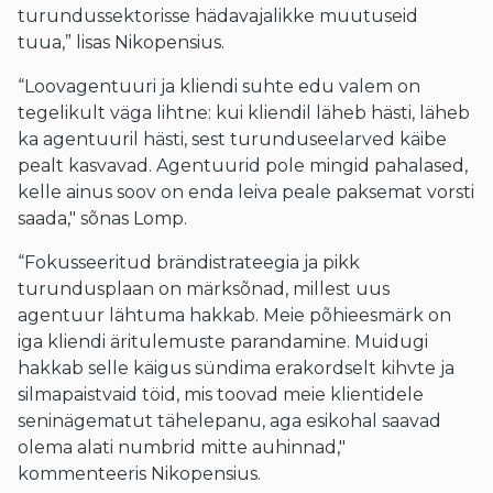
turundussektorisse hädavajalikke muutuseid
tuua,” lisas Nikopensius.
“Loovagentuuri ja kliendi suhte edu valem on
tegelikult väga lihtne: kui kliendil läheb hästi, läheb
ka agentuuril hästi, sest turunduseelarved käibe
pealt kasvavad. Agentuurid pole mingid pahalased,
kelle ainus soov on enda leiva peale paksemat vorsti
saada," sõnas Lomp.
“Fokusseeritud brändistrateegia ja pikk
turundusplaan on märksõnad, millest uus
agentuur lähtuma hakkab. Meie põhieesmärk on
iga kliendi äritulemuste parandamine. Muidugi
hakkab selle käigus sündima erakordselt kihvte ja
silmapaistvaid töid, mis toovad meie klientidele
seninägematut tähelepanu, aga esikohal saavad
olema alati numbrid mitte auhinnad,"
kommenteeris Nikopensius.