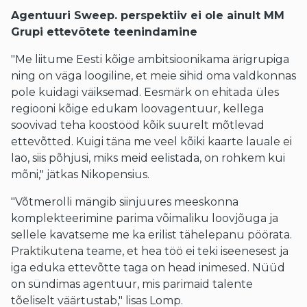
Agentuuri
Sweep.
perspektiiv ei ole ainult MM
Grupi ettevõtete teenindamine
"Me liitume Eesti kõige ambitsioonikama ärigrupiga
ning on väga loogiline, et meie sihid oma valdkonnas
pole kuidagi väiksemad. Eesmärk on ehitada üles
regiooni kõige edukam loovagentuur, kellega
soovivad teha koostööd kõik suurelt mõtlevad
ettevõtted. Kuigi täna me veel kõiki kaarte lauale ei
lao, siis põhjusi, miks meid eelistada, on rohkem kui
mõni," jätkas Nikopensius.
"Võtmerolli mängib siinjuures meeskonna
komplekteerimine parima võimaliku loovjõuga ja
sellele kavatseme me ka erilist tähelepanu pöörata.
Praktikutena teame, et hea töö ei teki iseenesest ja
iga eduka ettevõtte taga on head inimesed. Nüüd
on sündimas agentuur, mis parimaid talente
tõeliselt väärtustab," lisas Lomp.