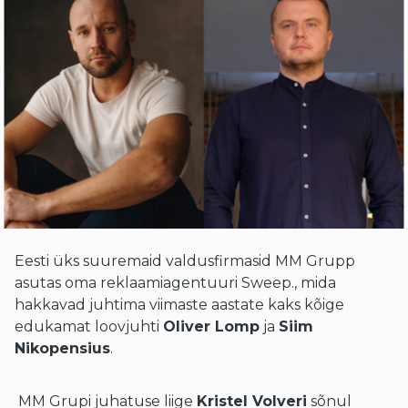
Eesti üks suuremaid valdusfirmasid MM Grupp
asutas oma reklaamiagentuuri Sweep., mida
hakkavad juhtima viimaste aastate kaks kõige
edukamat loovjuhti
Oliver Lomp
ja
Siim
Nikopensius
.
MM Grupi juhatuse liige
Kristel Volveri
sõnul